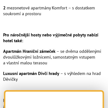
2
mezonetové apartmány Komfort – s dostatkem
soukromí a prostoru
Pro náročnější hosty nebo výjimečné pobyty nabízí
hotel také:
Apartmán Hraniční zámeček
– se dvěma oddělenými
dvoulůžkovými ložnicemi, samostatným vstupem
a vlastní malou terasou
Luxusní apartmán Dívčí hrady
– s výhledem na hrad
Děvičky
Každý pokoj i apartmán poskytuje klid, pohodlí
a zázemí pro nerušený pobyt.